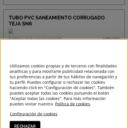
TUBO PVC SANEAMIENTO CORRUGADO
TEJA SN6
TUBERIA PARA SANEAMIENTO
VER MÁS
(CANALIZACION EXTERIOR Y ACOMETIDAS)
Utilizamos cookies propias y de terceros con finalidades
TUBO PP SANEAMIENTO TEJA TRICAPA SN10
analíticas y para mostrarte publicidad relacionada con
tus preferencias a partir de tus hábitos de navegación y
tu perfil. Puedes configurar o rechazar las cookies
haciendo click en "Configuración de cookies". También
TUBERIA PARA SANEAMIENTO
VER MÁS
(CANALIZACION EXTERIOR Y ACOMETIDAS)
puedes aceptar todas las cookies pulsando el botón
"Aceptar todas las cookies". Para más información
puedes visitar nuestra
Política de cookies
.
Configuración de cookies
TUBO PVC SANEAMIENTO TEJA UNE EN13476
SN8 J.ELASTICA
RECHAZAR