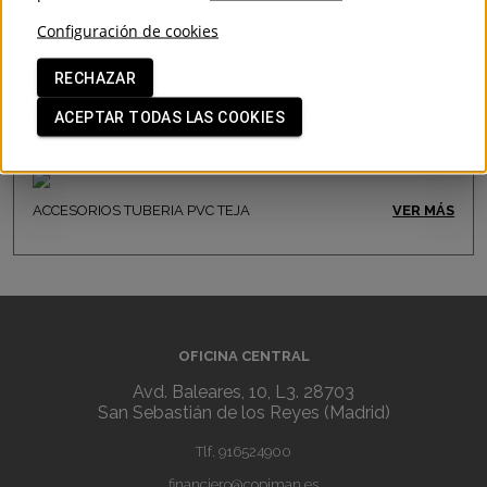
Configuración de cookies
ACCESORIOS TUBERIA PVC TEJA
VER MÁS
RECHAZAR
ACEPTAR TODAS LAS COOKIES
CODO PVC MACHO-HEMBRA TEJA
ACCESORIOS TUBERIA PVC TEJA
VER MÁS
OFICINA CENTRAL
Avd. Baleares, 10, L3. 28703
San Sebastián de los Reyes (Madrid)
Tlf.
916524900
financiero@copiman.es