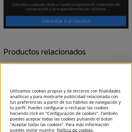
Consulta cualquier duda a nuestros expertos en materiales de
construcción y te responderemos en 24 horas.
Consultar a un técnico
Productos relacionados
AMPLIACION / REDUCCION PVC
EXCENTRICA TEJA
Utilizamos cookies propias y de terceros con finalidades
analíticas y para mostrarte publicidad relacionada con
ACCESORIOS TUBERIA PVC TEJA
VER MÁS
tus preferencias a partir de tus hábitos de navegación y
tu perfil. Puedes configurar o rechazar las cookies
haciendo click en "Configuración de cookies". También
puedes aceptar todas las cookies pulsando el botón
AMPLIACION / REDUCCION PVC
"Aceptar todas las cookies". Para más información
CONCENTRICA CORRUGADA TEJA
puedes visitar nuestra
Política de cookies
.