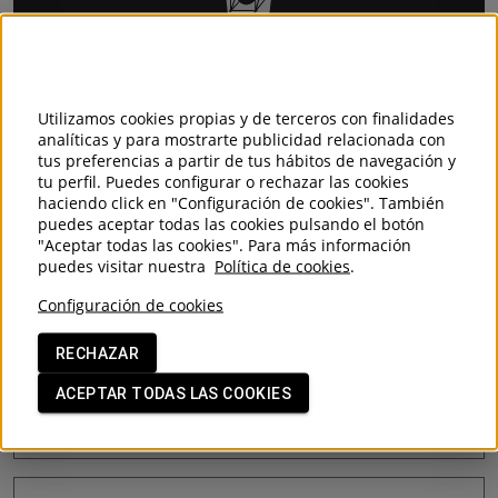
¿Te interesa este producto?
Consulta cualquier duda a nuestros expertos en materiales de
construcción y te responderemos en 24 horas.
Utilizamos cookies propias y de terceros con finalidades
Consultar a un técnico
analíticas y para mostrarte publicidad relacionada con
tus preferencias a partir de tus hábitos de navegación y
tu perfil. Puedes configurar o rechazar las cookies
haciendo click en "Configuración de cookies". También
puedes aceptar todas las cookies pulsando el botón
Productos relacionados
"Aceptar todas las cookies". Para más información
puedes visitar nuestra
Política de cookies
.
Configuración de cookies
AMPLIACION / REDUCCION PVC
EXCENTRICA TEJA
RECHAZAR
ACEPTAR TODAS LAS COOKIES
ACCESORIOS TUBERIA PVC TEJA
VER MÁS