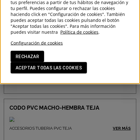
tus preferencias a partir de tus hábitos de navegación y
AMPLIACION / REDUCCION PVC
tu perfil. Puedes configurar o rechazar las cookies
EXCENTRICA TEJA
haciendo click en "Configuración de cookies". También
puedes aceptar todas las cookies pulsando el botón
"Aceptar todas las cookies". Para más información
ACCESORIOS TUBERIA PVC TEJA
VER MÁS
puedes visitar nuestra
Política de cookies
.
Configuración de cookies
RECHAZAR
AMPLIACION / REDUCCION PVC
CONCENTRICA CORRUGADA TEJA
ACEPTAR TODAS LAS COOKIES
ACCESORIOS TUBERIA PVC TEJA
VER MÁS
CODO PVC MACHO-HEMBRA TEJA
ACCESORIOS TUBERIA PVC TEJA
VER MÁS