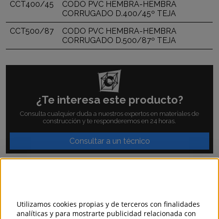
CCT400/45
CODO PVC HEMBRA-HEMBRA
CORRUGADO D.400/45º TEJA
CCT500/87
CODO PVC HEMBRA-HEMBRA
CORRUGADO D.500/87º TEJA
¿Te interesa este producto?
Consulta cualquier duda a nuestros expertos en materiales de
construcción y te responderemos en 24 horas.
Consultar a un técnico
Productos relacionados
Utilizamos cookies propias y de terceros con finalidades
analíticas y para mostrarte publicidad relacionada con